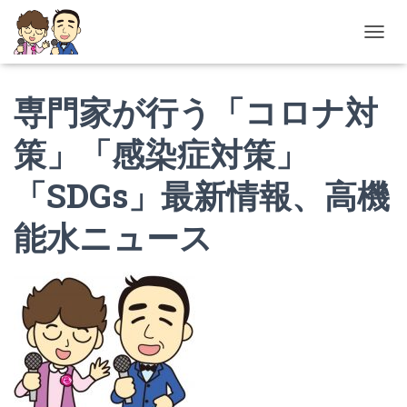
ナ
ビ
ゲ
専門家が行う「コロナ対
ー
シ
ョ
策」「感染症対策」
ン
を
「SDGs」最新情報、高機
切
り
替
能水ニュース
え