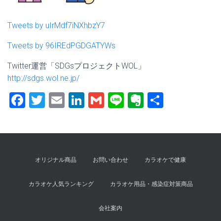
Tweets by uIrMdf7iNXhbzY7
Tweets by 96IREdPGDGATYWs
Twitter運営「SDGsプロジェクトWOL」
http://sdgs.wol.ne.jp/
F
T
E
Li
G
Li
E
共
a
wi
m
nk
m
n
ve
有
ce
tt
ai
e
ai
e
rn
b
er
l
dI
l
ot
o
n
e
オリジナル商品
お問い合わせ
カラオケで健康
ok
カラオケ人気ランキング
カラオケ用品・感染症対策商品
会社案内