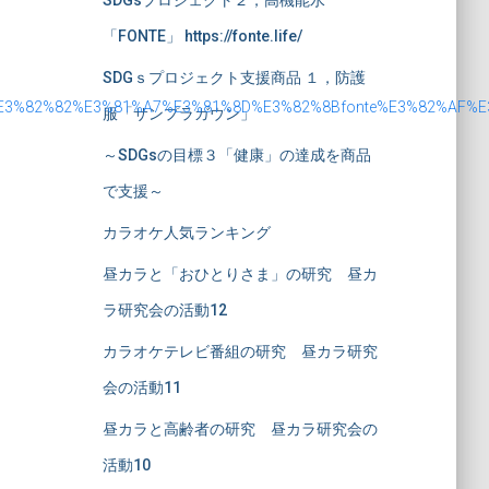
SDGsプロジェクト２，高機能水
「FONTE」 https://fonte.life/
SDGｓプロジェクト支援商品 １，防護
C%E3%82%82%E3%81%A7%E3%81%8D%E3%82%8Bfonte%E3%82%AF%
服「サンプラガウン」
～SDGsの目標３「健康」の達成を商品
で支援～
カラオケ人気ランキング
昼カラと「おひとりさま」の研究 昼カ
ラ研究会の活動12
カラオケテレビ番組の研究 昼カラ研究
会の活動11
昼カラと高齢者の研究 昼カラ研究会の
活動10