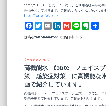
fonteクリーナー公式サイトには、ご利用者様から
評価を頂いております。ご確認よろしくおねがいしま
https://fonte.life/voice/
Facebook
Twitter
Email
LinkedIn
Gmail
Line
Ever
投稿者:
taizotamakoshi
投稿日時:
6年
前
昼カラ研究会ブログ
高機能水 fonte フェイ
策 感染症対策 に高機能な水
画で紹介しています。
高機能水 fonte フェイスブック公式ページでは、コ
効果を動画で紹介しています。ご確認お願いします。