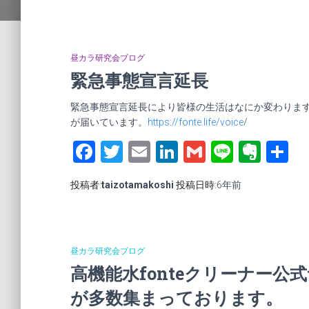
昼カラ研究会ブログ
緊急事態宣言延長
緊急事態宣言延長により皆様の生活はなにか変わります
が届いています。
https://fonte.life/voice
/
Facebook
Twitter
Email
LinkedIn
Gmail
Line
Ever
投稿者:
taizotamakoshi
投稿日時:
6年
前
昼カラ研究会ブログ
高機能水fonteクリーナー
が多数集まっております。