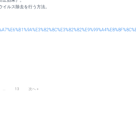
着防止効果）。
、ウイルス除去を行う方法。
3%81%A7%E6%B1%9A%E3%82%8C%E3%82%82%E9%99%A4%E8%8F%8
note
共
有
…
13
次へ