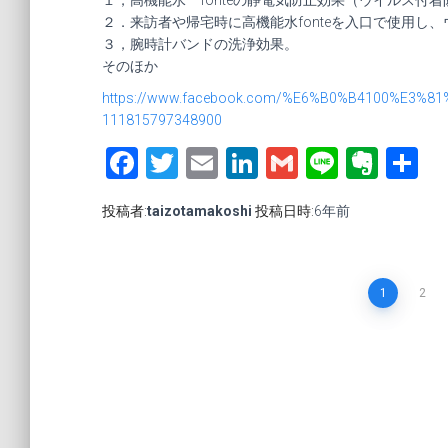
１，高機能水 fonteの静電気防止効果（ウイルス付
２．来訪者や帰宅時に高機能水fonteを入口で使用し
３，腕時計バンドの洗浄効果。
そのほか
https://www.facebook.com/%E6%B0%B4100%E
111815797348900
Facebook
Twitter
Email
LinkedIn
Gmail
Line
Ever
投稿者:
taizotamakoshi
投稿日時:
6年
前
1
2
投
稿
ナ