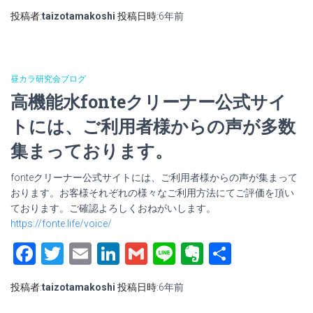
有
投稿者:
taizotamakoshi
投稿日時:
6年
前
昼カラ研究会ブログ
高機能水fonteクリーナー公式サイ
トには、ご利用者様からの声が多数
集まっております。
fonteクリーナー公式サイトには、ご利用者様からの声が集まって
おります。お客様それぞれの様々なご利用方法にてご評価を頂い
ております。ご確認よろしくおねがいします。
https://fonte.life/voice/
Facebook
Twitter
Email
LinkedIn
Gmail
Line
Evernote
共
有
投稿者:
taizotamakoshi
投稿日時:
6年
前