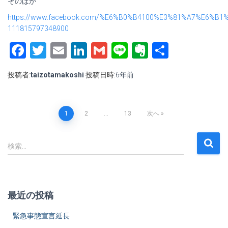
そのほか
https://www.facebook.com/%E6%B0%B4100%E3%81%A7%E6
111815797348900
Facebook
Twitter
Email
LinkedIn
Gmail
Line
Evernote
共
有
投稿者:
taizotamakoshi
投稿日時:
6年
前
1
2
…
13
次へ
投
検
稿
検索…
索
:
ナ
ビ
最近の投稿
ゲ
緊急事態宣言延長