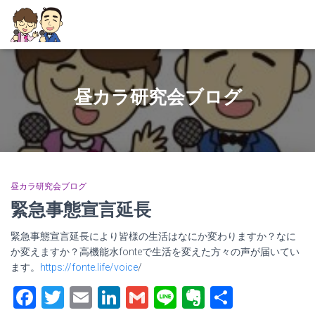
昼カラ研究会ブログ
昼カラ研究会ブログ
緊急事態宣言延長
緊急事態宣言延長により皆様の生活はなにか変わりますか？なに
か変えますか？高機能水fonteで生活を変えた方々の声が届いてい
ます。
https://fonte.life/voice
/
Facebook
Twitter
Email
LinkedIn
Gmail
Line
Evernote
共