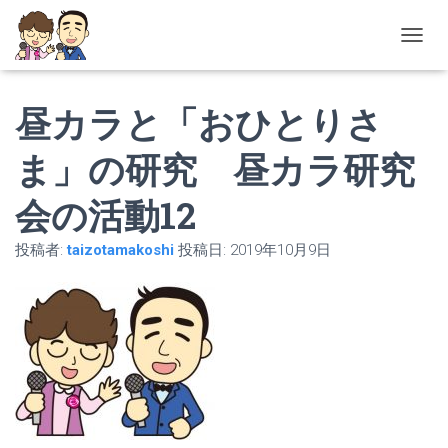
ナ
ビ
ゲ
昼カラと「おひとりさ
ー
シ
ョ
ま」の研究 昼カラ研究
ン
を
会の活動12
切
り
替
投稿者:
taizotamakoshi
投稿日:
2019年10月9日
え