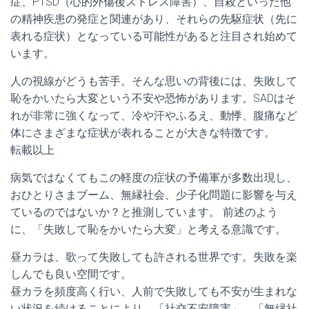
症、PTSD（心的外傷後ストレス障害）、自殺といった他
の精神疾患の発症と関連があり、それらの先駆症状（先に
表れる症状）となっている可能性があると注目され始めて
います。
人の視線がどうも苦手。そんな思いの背後には、失敗して
恥をかいたら大変という不安や恐怖があります。SADはそ
れが非常に強くなって、冷や汗やふるえ、動悸、腹痛など
体にさまざまな症状が表れることが大きな特徴です。
転載以上
病気ではなくてもこの軽度の症状の予備軍が多数出現し、
おひとりさまブーム、無縁社会、少子化問題に影響を与え
ているのではないか？と推測しています。 前述のよう
に、「失敗して恥をかいたら大変」と考える意識です。
昼カラは、歌って失敗しても許される世界です。失敗を楽
しんでも良い空間です。
昼カラを頻度高く行い、人前で失敗しても不安が生まれな
い状況を続けることにより、「社交不安障害」、「無縁社