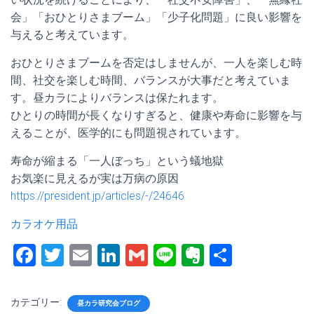
会」「おひとりさまブーム」「少子化問題」に良い影響を
与えると考えています。
おひとりさまブームを否定はしませんが、一人を楽しむ時
間、社交を楽しむ時間、バランスが大事だと考えていま
す。昼カラによりバランスは保たれます。
ひとりの時間が長くなりすぎると、健康や寿命に影響を与
えることが、医学的にも問題視されています。
寿命が縮まる「一人ぼっち」という蟻地獄
お気楽に見えるが実は万病の原因
https://president.jp/articles/-/24646
カラオケ用品
F
T
E
Li
G
Li
E
共
a
wi
m
nk
m
n
ve
有
ce
tt
ai
e
ai
e
rn
カテゴリー:
昼カラ研究会ブログ