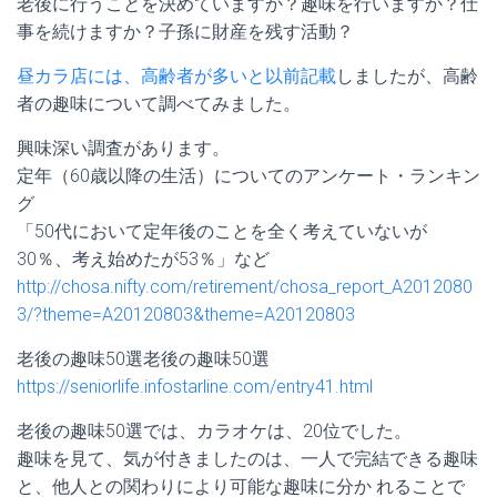
老後に行うことを決めていますか？趣味を行いますか？仕
事を続けますか？子孫に財産を残す活動？
昼カラ店には、高齢者が多いと以前記載
しましたが、高齢
者の趣味について調べてみました。
興味深い調査があります。
定年（60歳以降の生活）についてのアンケート・ランキン
グ
「50代において定年後のことを全く考えていないが
30％、考え始めたが53％」など
http://chosa.nifty.com/retirement/chosa_report_A2012080
3/?theme=A20120803&theme=A20120803
老後の趣味50選老後の趣味50選
https://seniorlife.infostarline.com/entry41.html
老後の趣味50選では、カラオケは、20位でした。
趣味を見て、気が付きましたのは、一人で完結できる趣味
と、他人との関わりにより可能な趣味に分か れることで