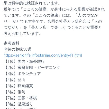
果は科学的に検証されています。
近年では「こころの健康」が身体に与える影響が確認され
ています。その「こころの健康」には、「人 のつなが
り」 がとても大事です。合同会社昼カラ研究会は「人の
つながり」を「昼カラ店」で楽しく つくることが重要と
考え活動しています。
参考資料
老後の趣味50選
https://seniorlife.infostarline.com/entry41.html
【1位】国内・海外旅行
【2位】家庭菜園・ガーデニング
【3位】ボランティア
【4位】登山
【5位】映画鑑賞
【6位】俳句
【7位】囲碁・将棋
【8位】温泉巡り