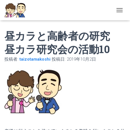
ナ
ビ
ゲ
昼カラと高齢者の研究
ー
シ
ョ
昼カラ研究会の活動10
ン
を
投稿者:
taizotamakoshi
投稿日:
2019年10月2日
切
り
替
え