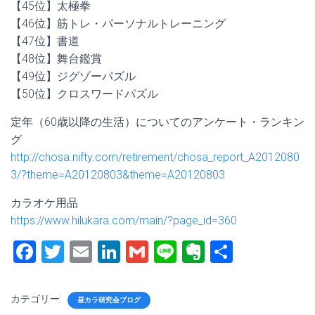
【45位】太極拳
【46位】筋トレ・パーソナルトレーニング
【47位】書道
【48位】舞台鑑賞
【49位】ジグゾーパズル
【50位】クロスワードパズル
定年（60歳以降の生活）についてのアンケート・ランキン
グ
http://chosa.nifty.com/retirement/chosa_report_A2012080
3/?theme=A20120803&theme=A20120803
カラオケ用品
https://www.hilukara.com/main/?page_id=360
F
T
E
Li
G
Li
E
共
a
wi
m
nk
m
n
ve
有
ce
tt
ai
e
ai
e
rn
カテゴリー:
昼カラ研究会ブログ