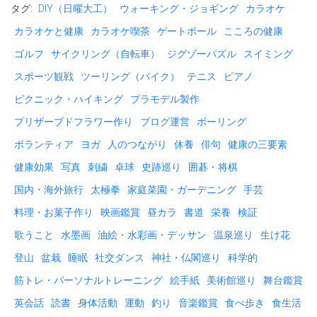
b
er
l
dI
l
ot
タグ:
DIY（日曜大工）
ウォーキング・ジョギング
カラオケ
o
n
e
カラオケと健康
カラオケ喫茶
ゲートボール
こころの健康
ok
ゴルフ
サイクリング（自転車）
ジグゾーパズル
スイミング
スポーツ観戦
ツーリング（バイク）
テニス
ピアノ
ピクニック・ハイキング
プラモデル製作
プリザーブドフラワー作り
ブログ運営
ボーリング
ボランティア
ヨガ
人のつながり
休養
俳句
健康の三要素
健康効果
写真
刺繍
卓球
史跡巡り
囲碁・将棋
国内・海外旅行
太極拳
家庭菜園・ガーデニング
手芸
料理・お菓子作り
映画鑑賞
昼カラ
書道
栄養
検証
歌うこと
水墨画
油絵・水彩画・デッサン
温泉巡り
生け花
登山
盆栽
睡眠
社交ダンス
神社・仏閣巡り
科学的
筋トレ・パーソナルトレーニング
絵手紙
美術館巡り
舞台鑑賞
英会話
読書
身体活動
運動
釣り
音楽鑑賞
食べ歩き
食生活