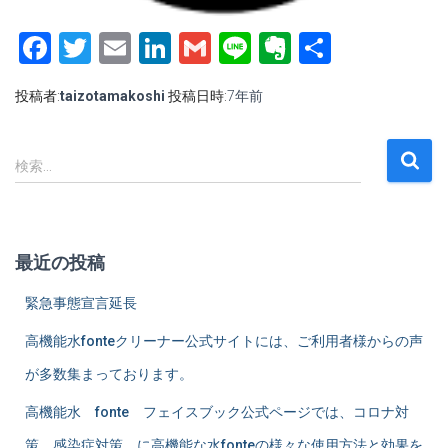
Facebook
Twitter
Email
LinkedIn
Gmail
Line
Evernote
共
有
投稿者:
taizotamakoshi
投稿日時:
7年
前
検
検索…
索
:
最近の投稿
緊急事態宣言延長
高機能水fonteクリーナー公式サイトには、ご利用者様からの声
が多数集まっております。
高機能水 fonte フェイスブック公式ページでは、コロナ対
策 感染症対策 に高機能な水fonteの様々な使用方法と効果を