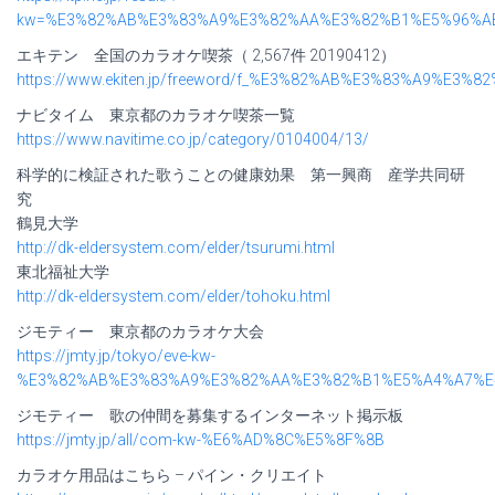
kw=%E3%82%AB%E3%83%A9%E3%82%AA%E3%82%B1%E5%96%A
エキテン 全国のカラオケ喫茶（ 2,567件 20190412）
https://www.ekiten.jp/freeword/f_%E3%82%AB%E3%83%A9%E
ナビタイム 東京都のカラオケ喫茶一覧
https://www.navitime.co.jp/category/0104004/13/
科学的に検証された歌うことの健康効果 第一興商 産学共同研
究
鶴見大学
http://dk-eldersystem.com/elder/tsurumi.html
東北福祉大学
http://dk-eldersystem.com/elder/tohoku.html
ジモティー 東京都のカラオケ大会
https://jmty.jp/tokyo/eve-kw-
%E3%82%AB%E3%83%A9%E3%82%AA%E3%82%B1%E5%A4%A7%E
ジモティー 歌の仲間を募集するインターネット掲示板
https://jmty.jp/all/com-kw-%E6%AD%8C%E5%8F%8B
カラオケ用品はこちら – パイン・クリエイト