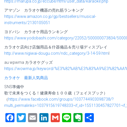
https://marupa.co.jp/eccube/html/user_data/karaoke.php
アマゾン カラオケ機器の売れ筋ランキング
https://www.amazon.co.jp/gp/bestsellers/musical-
instruments/2130105051
ヨドバシ カラオケ用品ランキング
https://www.yodobashi.com/category/22052/500000073834/500
カラオケ店向け店舗用品＆什器備品＆売り場ディスプレイ
http://www.nigiwai-dougu.com/ndc_category/3-14-59.htm
l
au wpwma カラオケグッズ
https://wowma.jp/keyword/%E3%82%AB%E3%83%A9%E3%82%
カラオケ 最新人気商品
SNS準備中
歌で未来をつくる！健康寿命１００歳（フェイスブック）
（
https://www.facebook.com/groups/1037744903098738/?
multi_permalinks=1037915619748333¬if_id=1551130457827701¬if_t
Facebook
Twitter
Email
LinkedIn
Gmail
Line
Evernote
共
有