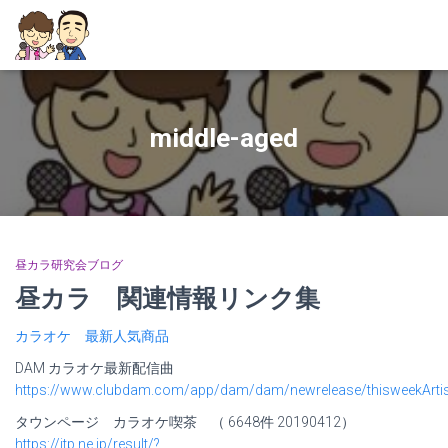
middle-aged
昼カラ研究会ブログ
昼カラ 関連情報リンク集
カラオケ 最新人気商品
DAM カラオケ最新配信曲
https://www.clubdam.com/app/dam/dam/newrelease/thisweekArtis
タウンページ カラオケ喫茶 （ 6648件 20190412）
https://itp.ne.jp/result/?