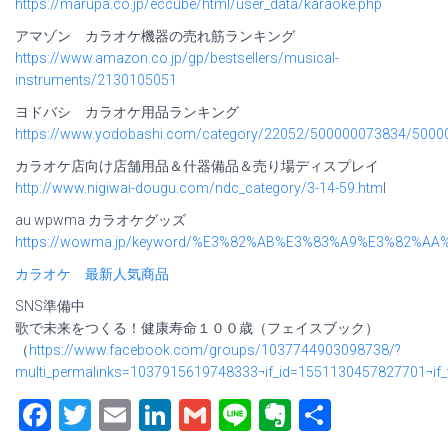
https://marupa.co.jp/eccube/html/user_data/karaoke.php
アマゾン カラオケ機器の売れ筋ランキング
https://www.amazon.co.jp/gp/bestsellers/musical-
instruments/2130105051
ヨドバシ カラオケ用品ランキング
https://www.yodobashi.com/category/22052/500000073834/500
カラオケ店向け店舗用品＆什器備品＆売り場ディスプレイ
http://www.nigiwai-dougu.com/ndc_category/3-14-59.htm
l
au wpwma カラオケグッズ
https://wowma.jp/keyword/%E3%82%AB%E3%83%A9%E3%82%
カラオケ 最新人気商品
SNS準備中
歌で未来をつくる！健康寿命１００歳（フェイスブック）
（
https://www.facebook.com/groups/1037744903098738/?
multi_permalinks=1037915619748333¬if_id=1551130457827701¬if_t
Facebook
Twitter
Email
LinkedIn
Gmail
Line
Evernote
共
有