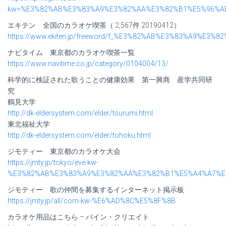
kw=%E3%82%AB%E3%83%A9%E3%82%AA%E3%82%B1%E5%96%A
エキテン 全国のカラオケ喫茶（ 2,567件 20190412）
https://www.ekiten.jp/freeword/f_%E3%82%AB%E3%83%A9%E
ナビタイム 東京都のカラオケ喫茶一覧
https://www.navitime.co.jp/category/0104004/13/
科学的に検証された歌うことの健康効果 第一興商 産学共同研
究
鶴見大学
http://dk-eldersystem.com/elder/tsurumi.html
東北福祉大学
http://dk-eldersystem.com/elder/tohoku.html
ジモティー 東京都のカラオケ大会
https://jmty.jp/tokyo/eve-kw-
%E3%82%AB%E3%83%A9%E3%82%AA%E3%82%B1%E5%A4%A7%E
ジモティー 歌の仲間を募集するインターネット掲示板
https://jmty.jp/all/com-kw-%E6%AD%8C%E5%8F%8B
カラオケ用品はこちら – パイン・クリエイト