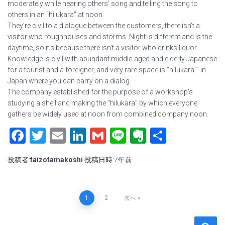
moderately while hearing others’ song and telling the song to
others in an “hilukara” at noon.
They’re civil to a dialogue between the customers, there isn’t a
visitor who roughhouses and storms. Night is different and is the
daytime, so it’s because there isn’t a visitor who drinks liquor.
Knowledge is civil with abundant middle-aged and elderly Japanese
for a tourist and a foreigner, and very rare space is “hilukara”” in
Japan where you can carry on a dialog.
The company established for the purpose of a workshop’s
studying a shell and making the “hilukara” by which everyone
gathers be widely used at noon from combined company noon.
Facebook
Twitter
Email
LinkedIn
Gmail
Line
Evernote
共
有
投稿者:
taizotamakoshi
投稿日時:
7年
前
1
2
次へ
投