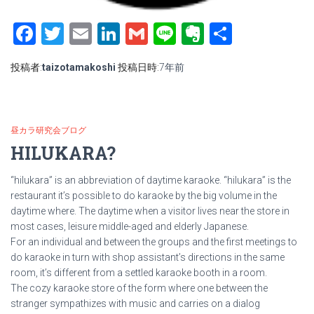
Facebook
Twitter
Email
LinkedIn
Gmail
Line
Evernote
共
有
投稿者:
taizotamakoshi
投稿日時:
7年
前
昼カラ研究会ブログ
HILUKARA?
“hilukara” is an abbreviation of daytime karaoke. “hilukara” is the
restaurant it’s possible to do karaoke by the big volume in the
daytime where. The daytime when a visitor lives near the store in
most cases, leisure middle-aged and elderly Japanese.
For an individual and between the groups and the first meetings to
do karaoke in turn with shop assistant’s directions in the same
room, it’s different from a settled karaoke booth in a room.
The cozy karaoke store of the form where one between the
stranger sympathizes with music and carries on a dialog