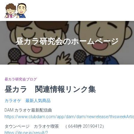
昼カラ研究会のホームページ
昼カラ研究会ブログ
昼カラ 関連情報リンク集
カラオケ 最新人気商品
DAM カラオケ最新配信曲
https://www.clubdam.com/app/dam/dam/newrelease/thisweekArtis
タウンページ カラオケ喫茶 （ 6648件 20190412）
https://itp.ne.jp/result/?