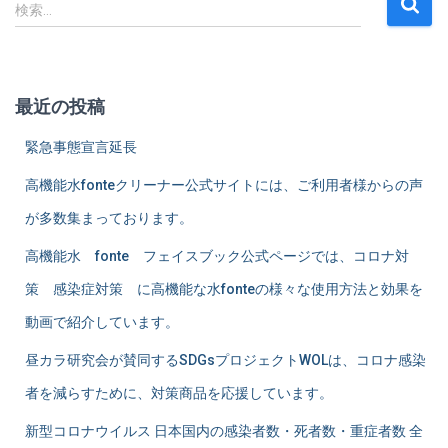
検
稿
検索…
索
:
ナ
ビ
最近の投稿
ゲ
緊急事態宣言延長
高機能水fonteクリーナー公式サイトには、ご利用者様からの声
ー
が多数集まっております。
シ
高機能水 fonte フェイスブック公式ページでは、コロナ対
ョ
策 感染症対策 に高機能な水fonteの様々な使用方法と効果を
動画で紹介しています。
ン
昼カラ研究会が賛同するSDGsプロジェクトWOLは、コロナ感染
者を減らすために、対策商品を応援しています。
新型コロナウイルス 日本国内の感染者数・死者数・重症者数 全